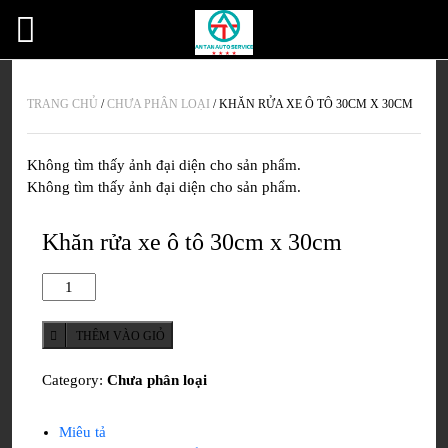
TRANG CHỦ
/
CHƯA PHÂN LOẠI
/
KHĂN RỬA XE Ô TÔ 30CM X 30CM
Không tìm thấy ảnh đại diện cho sản phẩm.
Không tìm thấy ảnh đại diện cho sản phẩm.
Khăn rửa xe ô tô 30cm x 30cm
Khăn
rửa
xe
THÊM VÀO GIỎ
ô
tô
Category:
Chưa phân loại
30cm
x
Miêu tả
30cm