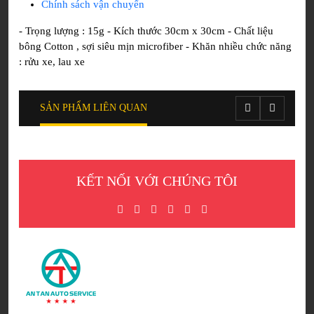
Chính sách vận chuyển
quantity
- Trọng lượng : 15g - Kích thước 30cm x 30cm - Chất liệu
bông Cotton , sợi siêu mịn microfiber - Khăn nhiều chức năng
: rửu xe, lau xe
SẢN PHẨM LIÊN QUAN
KẾT NỐI VỚI CHÚNG TÔI