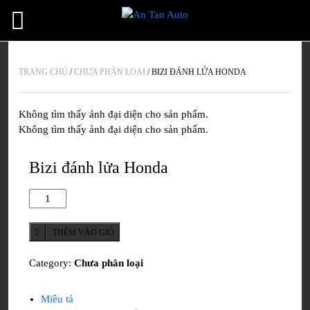
TRANG CHỦ
/
CHƯA PHÂN LOẠI
/
BIZI ĐÁNH LỬA HONDA
Không tìm thấy ảnh đại diện cho sản phẩm.
Không tìm thấy ảnh đại diện cho sản phẩm.
Bizi đánh lửa Honda
Bizi
đánh
lửa
THÊM VÀO GIỎ
Honda
quantity
Category:
Chưa phân loại
Miêu tả